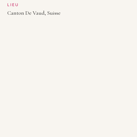
LIEU
Canton De Vaud, Suisse
ANNÉE
2013
NOUS CONTACTER
PRÉCÉDENT
La Petite Maison