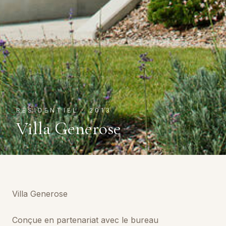
RÉSIDENTIEL
·
2013
Villa Generose
Villa Generose
Conçue en partenariat avec le bureau